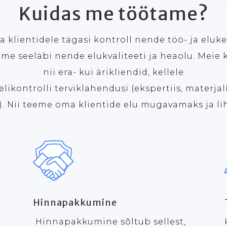
Kuidas me töötame?
klientidele tagasi kontroll nende töö- ja eluk
e seeläbi nende elukvaliteeti ja heaolu. Meie 
nii era- kui ärikliendid, kellele
ikontrolli terviklahendusi (ekspertiis, materjali
s). Nii teeme oma klientide elu mugavamaks ja l
Hinnapakkumine
Hinnapakkumine sõltub sellest,