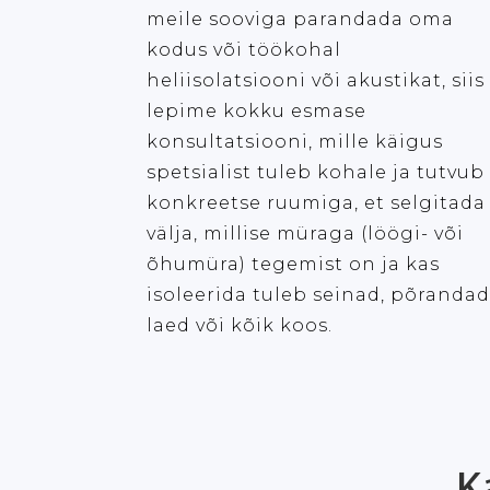
meile sooviga parandada oma
kodus või töökohal
heliisolatsiooni või akustikat, siis
lepime kokku esmase
konsultatsiooni, mille käigus
spetsialist tuleb kohale ja tutvub
konkreetse ruumiga, et selgitada
välja, millise müraga (löögi- või
õhumüra) tegemist on ja kas
isoleerida tuleb seinad, põrandad
laed või kõik koos.
K