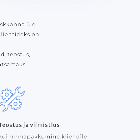
eskkonna üle
klientideks on
d, teostus,
ihtsamaks.
Teostus ja viimistlus
Kui hinnapakkumine kliendile