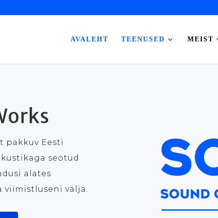
AVALEHT
TEENUSED
MEIST
Works
t pakkuv Eesti
 akustikaga seotud
dusi alates
 viimistluseni välja.