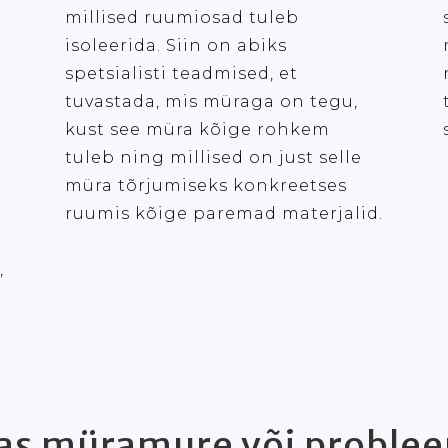
millised ruumiosad tuleb
isoleerida.
Siin on abiks
spetsialisti teadmised, et
tuvastada, mis müraga on tegu,
kust see müra kõige rohkem
tuleb ning millised on just selle
müra tõrjumiseks konkreetses
ruumis kõige paremad materjalid.
,
as müramure või proble