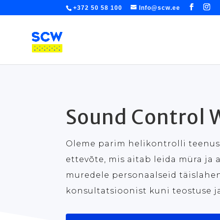
+372 50 58 100
Info@scw.ee
Sound Control 
Oleme parim helikontrolli teenus
ettevõte, mis aitab leida müra ja
muredele personaalseid täislahen
konsultatsioonist kuni teostuse ja