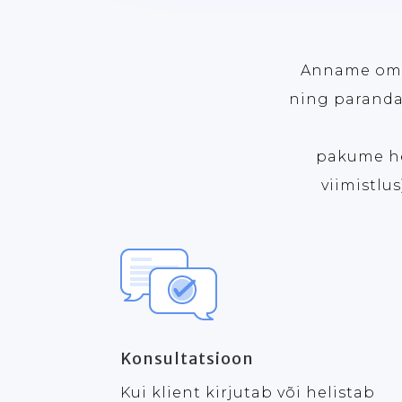
Anname oma 
ning parandam
pakume hel
viimistlu
Konsultatsioon
Kui klient kirjutab või helistab