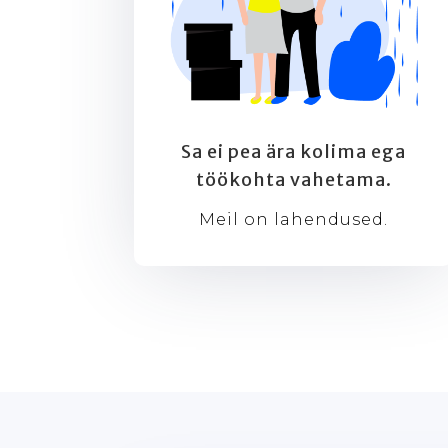
Sa ei pea ära kolima ega
töökohta vahetama.
Meil on lahendused.