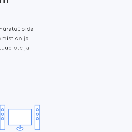
 müratüüpide
emist on ja
tuudiote ja