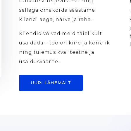
tülikatest tegevustest
ning
sellega omakorda säästame
kliendi aega, närve ja raha.
Kliendid
võivad meid täielikult
usaldada – töö on kiire ja korralik
ning tulemus kvaliteetne ja
usaldusväärne.
UURI LÄHEMALT