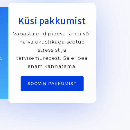
Küsi pakkumist
Vabasta end pideva lärmi või
halva akustikaga seotud
stressist ja
tervisemuredest! Sa ei pea
A
enam kannatama.
SOOVIN PAKKUMIST