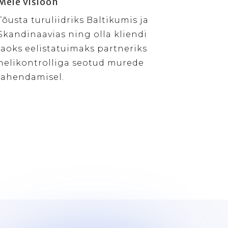
Meie visioon
Tõusta turuliidriks Baltikumis ja
Skandinaavias ning olla kliendi
jaoks eelistatuimaks partneriks
helikontrolliga seotud murede
lahendamisel.