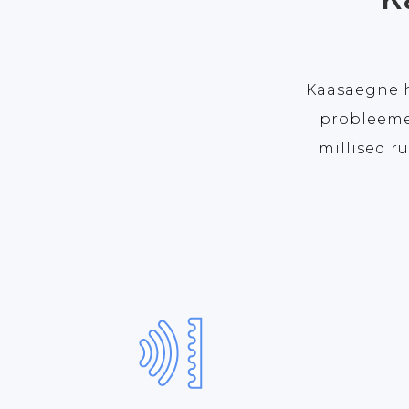
Kaasaegne h
probleeme,
millised r