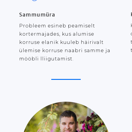
Sammumüra
Probleem esineb peamiselt
kortermajades, kus alumise
korruse elanik kuuleb häirivalt
ülemise korruse naabri samme ja
mööbli lliigutamist.