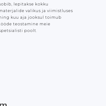
sobib, lepitakse kokku
materjalide valikus ja viimistluses
ning kuu aja jooksul toimub
tööde teostamine meie
spetsialisti poolt.
em