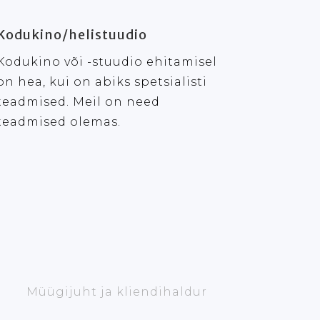
Kodukino/helistuudio
Kodukino või -stuudio ehitamisel
on hea, kui on abiks spetsialisti
teadmised. Meil on need
teadmised olemas.
Müügijuht ja kliendihaldur