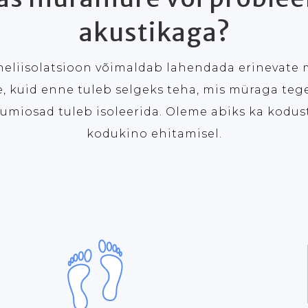
akustikaga?
eliisolatsioon võimaldab lahendada erinevate
 kuid enne tuleb selgeks teha, mis müraga teg
uumiosad tuleb isoleerida.
Oleme abiks ka kodus
kodukino ehitamisel.